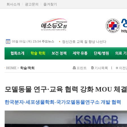
회사소개
광고문의
즐겨찾기
08월 06일 (목)
23:54 주요뉴스
정신간호 교육 질 향상 나선다
HOME
>
학술/학회
프린트
기사목록
l
이전
모델동물 연구·교육 협력 강화 MOU 체
한국분자·세포생물학회-국가모델동물연구소 개발 협력