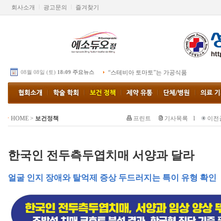
회사소개
광고문의
즐겨찾기
08월 08일 (토)
18:09 주요뉴스
“스테비아 토마토”는 가공식품
HOME
>
보건정책
프린트
기사목록
l
이전
한국인 전두측두엽치매 서양과 달라
얼굴 인지 장애와 탈억제 증상 두드러지는 특이 유형 확인