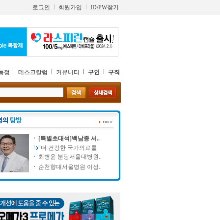
로그인
회원가입
ID/PW찾기
동정
데스크칼럼
커뮤니티
구인
구직
[특별초대석]백남종 서..
"더 건강한 국가의료를
최병윤 분당서울대병원..
순천향대서울병원 이성..