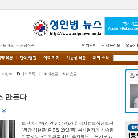
아 토마토”는 가공식품
명의탐방
신제품정보
오늘의
프린트
기사목록
l
이전글
다음글
스 만든다
 지원
보건복지부(장관 정은경)와 한국사회보장정보원
(원장 김현준)은 5월 28일(목) 복지현장의 신속한
인공지능(AI) 전환을 위해 추진하는 「복지분야