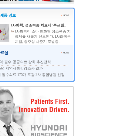
LG화학, 성조숙증 치료제 '루프원..
LG화학이 소아 친화형 성조숙증 치
료제를 새롭게 선보인다. LG화학은
24일, 중추성 사춘기 조발증..
역·필수·공공의료 강화 추진전략
25년 지역사회건강조사 결과
 필수의료 175개 포괄 2차 종합병원 선정