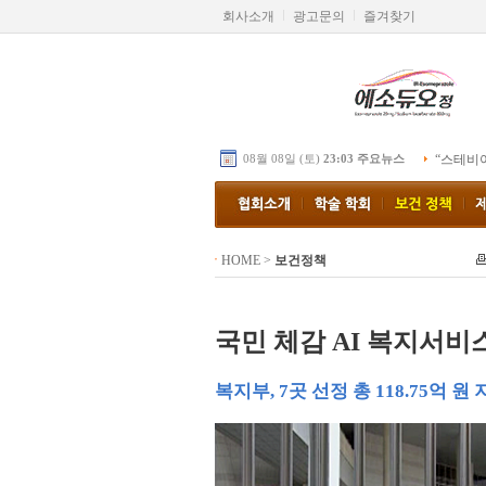
회사소개
광고문의
즐겨찾기
08월 08일 (토)
23:03 주요뉴스
“스테비
HOME
>
보건정책
국민 체감 AI 복지서비
복지부, 7곳 선정 총 118.75억 원