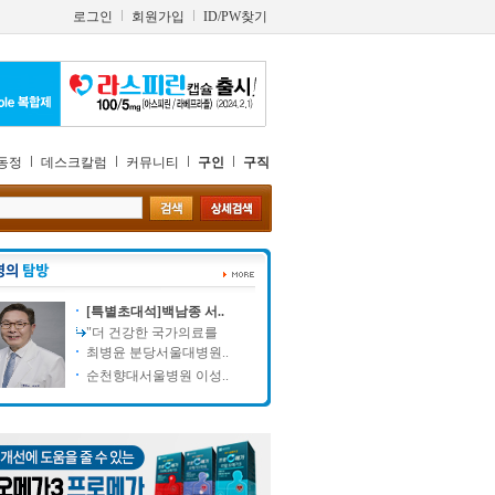
로그인
회원가입
ID/PW찾기
동정
데스크칼럼
커뮤니티
구인
구직
[특별초대석]백남종 서..
"더 건강한 국가의료를
최병윤 분당서울대병원..
순천향대서울병원 이성..