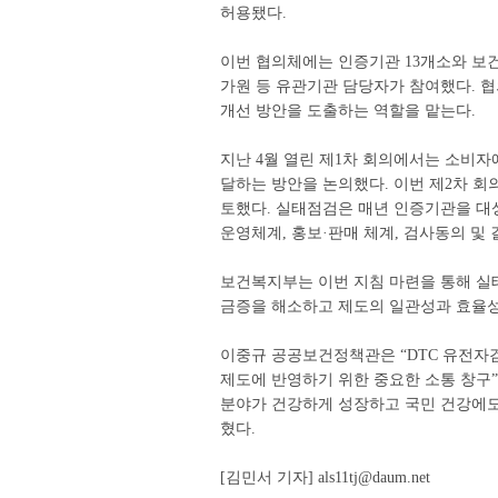
허용됐다.
이번 협의체에는 인증기관 13개소와 보
가원 등 유관기관 담당자가 참여했다. 
개선 방안을 도출하는 역할을 맡는다.
지난 4월 열린 제1차 회의에서는 소비자
달하는 방안을 논의했다. 이번 제2차 
토했다. 실태점검은 매년 인증기관을 대
운영체계, 홍보·판매 체계, 검사동의 및 
보건복지부는 이번 지침 마련을 통해 실
금증을 해소하고 제도의 일관성과 효율성
이중규 공공보건정책관은 “DTC 유전자
제도에 반영하기 위한 중요한 소통 창구
분야가 건강하게 성장하고 국민 건강에도
혔다.
[김민서 기자] als11tj@daum.net