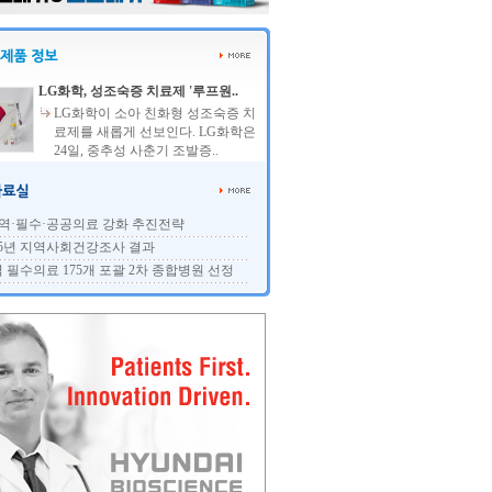
LG화학, 성조숙증 치료제 '루프원..
LG화학이 소아 친화형 성조숙증 치
료제를 새롭게 선보인다. LG화학은
24일, 중추성 사춘기 조발증..
역·필수·공공의료 강화 추진전략
25년 지역사회건강조사 결과
 필수의료 175개 포괄 2차 종합병원 선정