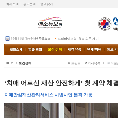
회사소개
광고문의
즐겨찾기
08월 11일 (화)
04:16 주요뉴스
프리바이오틱, 효능 의문 제기
HOME
>
보건정책
프린트
기사목록
l
이전
‘치매 어르신 재산 안전하게’ 첫 계약 체
치매안심재산관리서비스 시범사업 본격 가동