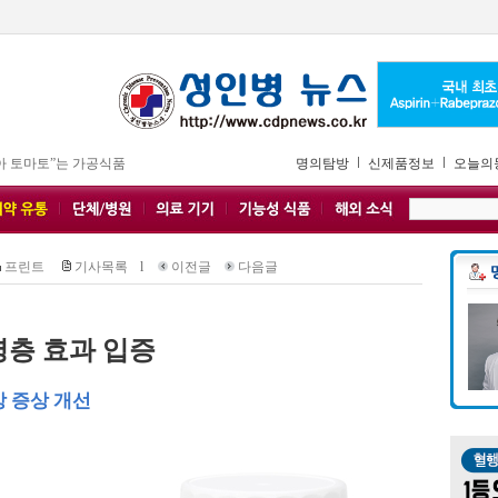
아 토마토”는 가공식품
명의탐방
신제품정보
오늘의
프린트
기사목록
l
이전글
다음글
령층 효과 입증
상 증상 개선