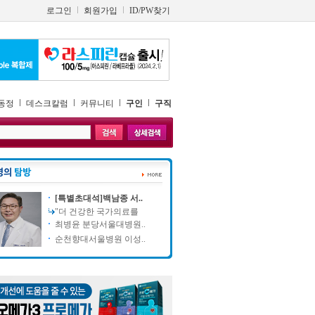
로그인
회원가입
ID/PW찾기
동정
데스크칼럼
커뮤니티
구인
구직
[특별초대석]백남종 서..
"더 건강한 국가의료를
최병윤 분당서울대병원..
순천향대서울병원 이성..