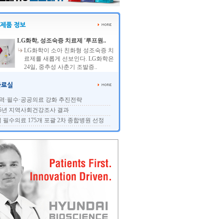
LG화학, 성조숙증 치료제 '루프원..
LG화학이 소아 친화형 성조숙증 치
료제를 새롭게 선보인다. LG화학은
24일, 중추성 사춘기 조발증..
역·필수·공공의료 강화 추진전략
25년 지역사회건강조사 결과
 필수의료 175개 포괄 2차 종합병원 선정