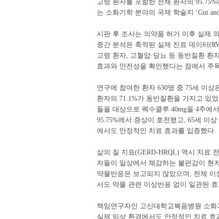
고령 환자를 포함한 전체 환자의 95.75
는 소화기학 분야의 국제 학술지 ‘Gut an
시판 후 조사는 의약품 허가 이후 실제
중간 분석은 축적된 실제 진료 데이터(RWD,
고령 환자, 고혈압·당뇨 등 동반질환 환
효과와 안전성을 확인했다는 점에서 주목
연구에 참여한 환자 630명 중 75세 이상은
환자의 71.1%가 동반질환을 가지고 있었
들을 대상으로 펙수클루 40mg을 4주에서
95.75%에서 증상이 호전됐고, 65세 이
에서도 안정적인 치료 효과를 입증했다.
삶의 질 지표(GERD-HRQL) 역시 치료 전 
자들이 일상에서 체감하는 불편감이 현저
약물반응은 보고되지 않았으며, 전체 이상
서도 약물 관련 이상반응 없이 일관된 효
책임연구자인 고신대학교복음병원 소화기
실제 임상 환경에서도 안정적인 치료 효과