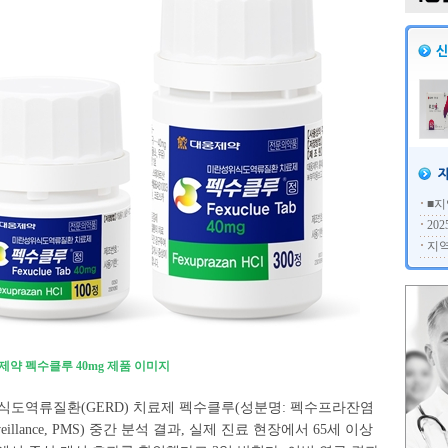
■지
20
지역
제약 펙수클루 40mg 제품 이미지
식도역류질환(GERD) 치료제 펙수클루(성분명: 펙수프라잔염
urveillance, PMS) 중간 분석 결과, 실제 진료 현장에서 65세 이상