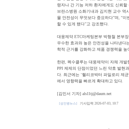
령자나 간 기능 저하 환자에게도 신뢰할 
브란스병원 소화기내과 김지현 교수 역시
물 안전성이 무엇보다 중요하다”며, “이
할 수 있게 됐다”고 강조했다.
대웅제약 ETC마케팅본부 박형철 본부장은
우수한 효과와 높은 안전성을 나타낸다는 
학적 근거를 강화하고 제품 경쟁력을 높
한편, 펙수클루는 대웅제약이 자체 개발한
PPI 제제의 단점이었던 느린 약효 발현
다. 최근에는 ‘헬리코박터 파일로리 제균
에서 영향력을 빠르게 확대하고 있다.
[김민서 기자] als11tj@daum.net
기사입력 2026-07-03, 10:7
[성인병뉴스]