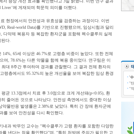
%에서 증상 개선 효과를 확인했다고 3일 밝혔다. 이번 연구 결과
d Liver’에 게재되며 학문적 의미를 더했다.
 의료 현장에서의 안전성과 유효성을 검증하는 과정이다. 이번
 Real-world Data)를 기반으로 진행됐으며, 임상시험과 달리
자, 다약제 복용자 등 복잡한 환자군을 포함해 펙수클루의 실제
된다.
 14%, 65세 이상은 46.7%로 고령층 비중이 높았다. 또한 전체
으며, 78.6%는 다른 약물을 함께 복용 중이었다. 연구팀은 이
 최대 8주간 투여하며 경과를 관찰했다. 그 결과 전체 환자의
상 고령층에서도 95.32%의 높은 개선율을 보여 복잡한 임상 환경
'
"
“
평균 13.3점에서 치료 후 3.0점으로 크게 개선돼(p<0.05), 환
히 줄어든 것으로 나타났다. 안전성 측면에서도 중대한 이상
약물반응 발생률은 2.38%로 낮았다. 특히 간 장애 환자군에
과를 보여 안전성을 다시 확인했다.
내과 박무인 교수는 “펙수클루가 고령 환자를 포함한 다양한
를 낸다는 점을 확인했다”며, “특히 처방에 주의가 필요한 고