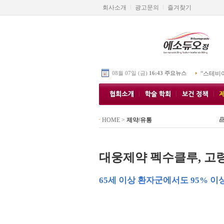
회사소개
광고문의
즐겨찾기
08월 07일 (금)
16:43 주요뉴스
“스테비
HOME
>
제약/유통
대웅제약 펙수클루, 고
65세 이상 환자군에서도 95% 이