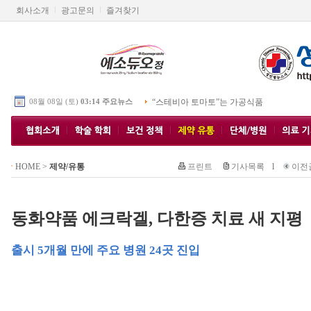
회사소개
광고문의
즐겨찾기
08월 08일 (토)
03:14 주요뉴스
“스테비아 토마토”는 가공식품
HOME
>
제약/유통
프린트
기사목록
l
이전
동화약품 에크락겔, 다한증 치료 새 지평
출시 5개월 만에 주요 병원 24곳 진입