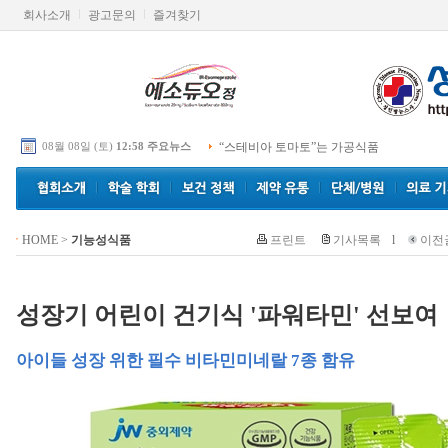
회사소개
광고문의
즐겨찾기
08월 08일 (토)
12:58 주요뉴스
“스테비아 토마토”는 가공식품
HOME
>
기능성식품
프린트
기사목록
l
이전
성장기 어린이 건기식 '파워타민' 선보여
아이들 성장 위한 필수 비타민미네랄 7종 함유