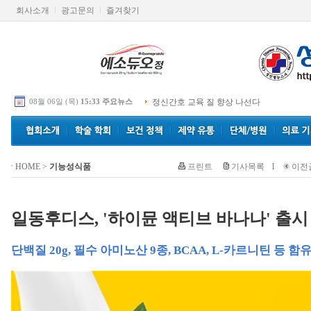
회사소개
광고문의
즐겨찾기
08월 06일 (목)
15:33 주요뉴스
정신간호 교육 질 향상 나선다
HOME
>
기능성식품
프린트
기사목록
l
이전
일동후디스, '하이뮨 액티브 바나나' 출시
단백질 20g, 필수 아미노산 9종, BCAA, L-카르니틴 등 함