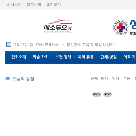
회사소개
광고문의
즐겨찾기
정신간호 교육 질 향상 나선다
08월 07일 (금)
07:01 주요뉴스
·
·
·
·
·
전체
행사
인사
부음
오늘의
동정