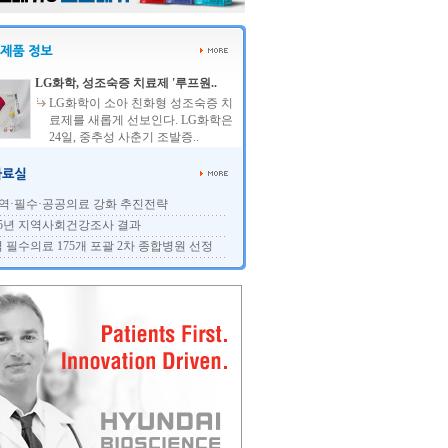
LG화학, 성조숙증 치료제 '루프원..
LG화학이 소아 친화형 성조숙증 치
료제를 새롭게 선보인다. LG화학은
24일, 중추성 사춘기 조발증..
역·필수·공공의료 강화 추진전략
25년 지역사회건강조사 결과
 필수의료 175개 포괄 2차 종합병원 선정