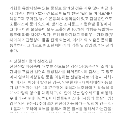
기형을 유발시킬수 있는 물질로 알려진 것은 매우 많다.최근에
시 되면서 한때 약화사건으로 떠들썩 했던 ‘탈리도 마이드’를 
액응고제 쿠마린, 납, 수은등의 화공약품이 있고 감염원인으로
소플라즈마 등이 있으며, 방사선 조사등도 기형유발 물질이다.
그러나 이런 물질들이 모두 노출되면 100%의 기형을 유발하는
정도에 따라 차이가 있다. 흔히 배아기라고 불리우는 제태령(무
태아의 기관형성이 틀을 잡게 되는데, 이시기의 노출은 문제를
농후하다. 그러므로 최소한 배아기의 약품 및 감염원, 방사선
좋다.
4. 선천성기형의 산전진단
산전진찰 과정중에 대부분 산모들은 임신 14-16주경에 소위 ‘
단백을 포함한 일련의 혈청검사를 하게된다. 이 검사는 그 정도
이나 염색체이상질환 등을 의심하는 선별검사로 이 검사 자체가
며, 여기서 이상이 발견된 경우, 양수천자나 태아제대천자등을
다.양수천자는 임신 16-17주경에 초음파 보조하애 긴 바늘을 
20cc가량의 양수를 채취하고, 이 안에 있는 양수세포를 배양
수내의 a-FT(태아단백), 아세틸콜린에스테라제등의 물질의 
검은 임신 9주~12주에 조기진단이 가능하다는 잇점이 있는 
초음파 보조하에 복부를 통해서 혹은 질부를 통해서 가는관을 