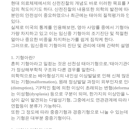
현대 의료체제에서의 산전진찰의 개념도 바로 이러한 목표를 지
강의 척도이기도 하다. 산전진찰의 내용또한 의학의 발전에 따
분만의 안전성이 중요하였으나 최근에는 태아의 질적평가와 안
있다.
실제로 미국의 통계를 인용해보면, 영아 사망률 중에서 기형아(birth
가량 차지하고 있고 이는 임신중 기형아의 조기진단 및 적절
얼마나 중요한 비중을 차지하는가를 쉽게 짐작케 한다.
그러므로, 임신중의 기형아의 진단 및 관리에 대해 간략히 설명
1. 기형아란?
흔히 기형아라고 일컫는 것은 선천성 태아기형으로,‘태아기관
가 정상해부학적 구조와 다른 경우를 말한다.
의학적으로는 배아형성기의 내인성 이상발달로 인해 신체 많은
되는 기형(malformation), 원래 정상발달 과정이 외부인자로
(distruption), 기P적인 힘에 의한 이상이 초래되는 변형(defor
는 이성형(dysplasia) 등으로 구분이 되며, 한가지의 이상만
상이 같이 발견되는 다발성기형, 그중에서도 연관관계에 따라 
연합등이 분류가 가능하다.
또한 그 정도에 따라 중증기형과 경증기형으로 나눌 수 있는데
는 기형은 대부분 중증기형이다.