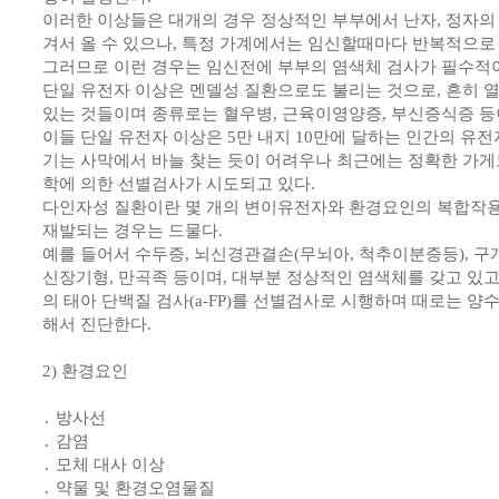
이러한 이상들은 대개의 경우 정상적인 부부에서 난자, 정자의
겨서 올 수 있으나, 특정 가계에서는 임신할때마다 반복적으로
그러므로 이런 경우는 임신전에 부부의 염색체 검사가 필수적
단일 유전자 이상은 멘델성 질환으로도 불리는 것으로, 흔히 
있는 것들이며 종류로는 혈우병, 근육이영양증, 부신증식증 등
이들 단일 유전자 이상은 5만 내지 10만에 달하는 인간의 유전
기는 사막에서 바늘 찾는 듯이 어려우나 최근에는 정확한 가게
학에 의한 선별검사가 시도되고 있다.
다인자성 질환이란 몇 개의 변이유전자와 환경요인의 복합작용
재발되는 경우는 드물다.
예를 들어서 수두증, 뇌신경관결손(무뇌아, 척추이분증등), 구
신장기형, 만곡족 등이며, 대부분 정상적인 염색체를 갖고 있고
의 태아 단백질 검사(a-FP)를 선별검사로 시행하며 때로는 양
해서 진단한다.
2) 환경요인
․ 방사선
․ 감염
․ 모체 대사 이상
․ 약물 및 환경오염물질