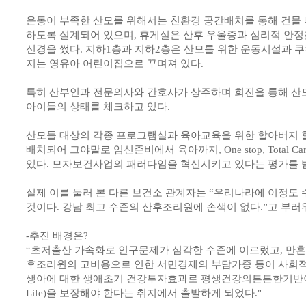
운동이 부족한 산모를 위해서는 친환경 공간배치를 통해 건물
하도록 설계되어 있으며, 휴게실은 산후 우울증과 심리적 안정
신경을 썼다. 지하1층과 지하2층은 산모를 위한 운동시설과 쿠
지는 영유아 어린이집으로 꾸며져 있다.
특히 산부인과 전문의사와 간호사가 상주하며 회진을 통해 산
아이들의 상태를 체크하고 있다.
산모들 대상의 각종 프로그램실과 육아교육을 위한 할아버지 
배치되어 그야말로 임신준비에서 육아까지, One stop, Total Ca
있다. 모자보건사업의 패러다임을 혁신시키고 있다는 평가를 받
실제 이를 둘러 본 다른 보건소 관계자는 “우리나라에 이정도
것이다. 강남 최고 수준의 산후조리원에 손색이 없다.”고 부러
-추진 배경은?
“초저출산 가속화로 인구문제가 심각한 수준에 이르렀고, 만혼
후조리원의 고비용으로 인한 서민경제의 부담가중 등이 사회적
생아에 대한 생애초기 건강투자효과로 평생건강의튼튼한기반이 되는
Life)을 보장해야 한다는 취지에서 출발하게 되었다."