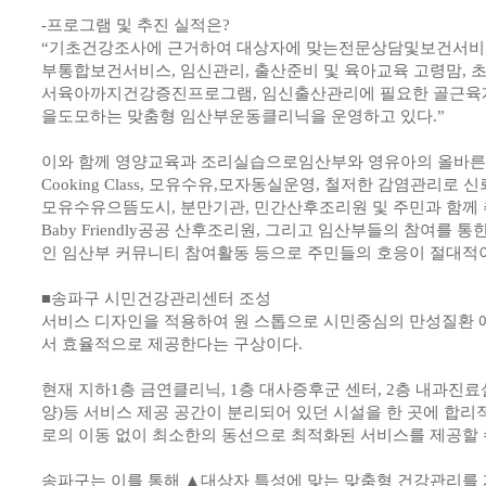
-프로그램 및 추진 실적은?
“기초건강조사에 근거하여 대상자에 맞는전문상담및보건서비
부통합보건서비스, 임신관리, 출산준비 및 육아교육 고령맘, 
서육아까지건강증진프로그램, 임신출산관리에 필요한 골근육
을도모하는 맞춤형 임산부운동클리닉을 운영하고 있다.”
이와 함께 영양교육과 조리실습으로임산부와 영유아의 올바른
Cooking Class, 모유수유,모자동실운영, 철저한 감염관리
모유수유으뜸도시, 분만기관, 민간산후조리원 및 주민과 함께
Baby Friendly공공 산후조리원, 그리고 임산부들의 참여를
인 임산부 커뮤니티 참여활동 등으로 주민들의 호응이 절대적
■송파구 시민건강관리센터 조성
서비스 디자인을 적용하여 원 스톱으로 시민중심의 만성질환 
서 효율적으로 제공한다는 구상이다.
현재 지하1층 금연클리닉, 1층 대사증후군 센터, 2층 내과진료실
양)등 서비스 제공 공간이 분리되어 있던 시설을 한 곳에 합
로의 이동 없이 최소한의 동선으로 최적화된 서비스를 제공할 
송파구는 이를 통해 ▲대상자 특성에 맞는 맞춤형 건강관리를 