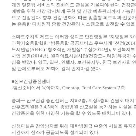
개인 맞춤형 서비스의 진화에도 관심을 기울여야 한다. 건강
예방을 위한 건강 감시체계 구현 및 건강 예측관리까지 가능한
으로 전망된다. 향후 건강 변화에 따른 맞춤형 피드백과 전문가
는 촘촘한 다차원적 종합 건강관리 시스템으로 발전할 수 있을 
스마트주치의 제도는 이러한 성과로 안전행정부 ‘지방정부 3.0’ 
과학기술융합협회 ‘방통융합 공공서비스 우수사례’ 선정(2014
도시연맹(AFHC) ‘창조적인 개발상’ 수상(2014년), 보건복
사업 운영(2014년), 원격의료시범사업(건강모니터링)유공자 수상
심을 받았다. 영국, 일본, 인텔사, 보건복지부, 한국 보건사회
및 단체로부터도 20회에 걸쳐 벤치마킹 됐다.
■산모건강증진센터
-임신준비에서 육아까지, One stop, Total Care System구축
송파구 산모건강 증진센터는 지하2층, 지상5층의 건물로 대지 약 
산후조리원은 3,4,5층에 종합병원 산모실을 능가하는 시설을 
건강증진을 위한 다양한 기능을 할 수 있도록 배치되어 있다.
신생아실은 감염방지를 위해 대학병원급 수준의 시설을 유지하고
시간까지 산소가 공급되도록 설계되어 있다.