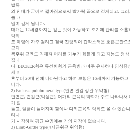
발목
의 인대가 굳어져 짧아짐으로써 발가락 끝으로 걷게되고, 그러
를 내
밀며 걷게 됩니다.
대개는 12세경까지는 걷는 것이 가능하고 조기에 관리를 소홀
약화
로 폐렴에 자주 걸리고 결국 진행되어 갑작스러운 호흡곤란으로
근과
목주위 근육도 약해져 머리를 가누기 힘들게 되고 지능도 정상
집니
다. BECKER형은 듀센씨형의 근육병과 아주 유사하나 임상증
세 이
후부터 20대 전에 나타난다고 하며 보행은 16세까지 가능하고
니다.
2) Facioscapulohumeral type(안면 견갑 상완 위약형)
안면근, 견갑근(익상근), 어깨의 근육의 약화가 주로 나타나서
기 힘
들고, 얼굴이 늘어지며 팔이나 다리근육의 약화도 올 수 있습니
타나
기 시작하며 평균 수명에는 거의 지장이 없습니다.
3) Limb-Girdle type(4지근위근 위약형)