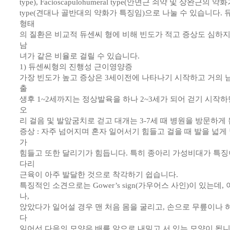
type), Facioscapulohumeral type(안면근 쇠약 및 상완근의 약화가
type(견대나 골반대의 약화가 특징임)으로 나눌 수 있습니다. 
형태
의 질환은 비교적 듀센씨 형에 비해 빈도가 적고 증상도 심하지
남
녀가 같은 비율로 걸릴 수 있습니다.
1) 듀센씨형의 진행성 근이영양증
가장 빈도가 높고 증상은 3세이전에 나타나기 시작하고 거의 
출
생후 1~2세까지는 정상발육을 하나 2~3세가 되어 걷기 시작
오
리 걸음 및 발앞굼치로 걷고 대개는 3-7세 때 병원을 방문하게 
증상 : 자주 넘어지며 혼자 일어서기 힘들고 걸을 때 발을 넓게
가
힘들고 또한 달리기가 힘듭니다. 특히 종아리 가성비대가 특
다리
근육이 아주 발달한 것으로 착각하기 쉽습니다.
특징적인 소견으로는 Gower’s sign(가우어스 사인)이 있는데
나,
앉았다가 일어설 경우 맨 처음 몸을 굴리고, 손으로 무릎이나
다
일어선 다음의 모양은 배를 앞으로 내밀고 서 있는 모양이 됩니다